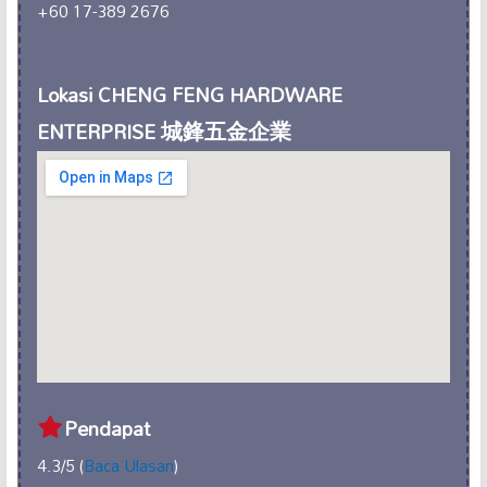
+60 17-389 2676
Lokasi CHENG FENG HARDWARE
ENTERPRISE 城鋒五金企業
Pendapat
4.3/5 (
Baca Ulasan
)