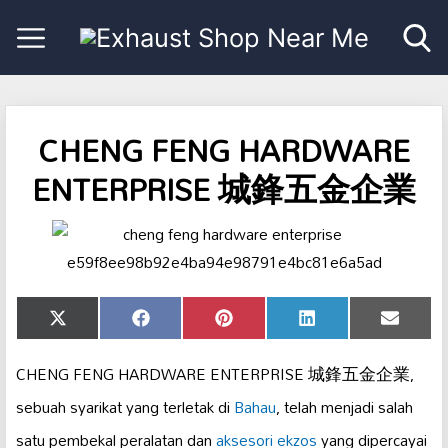
CHENG FENG HARDWARE
ENTERPRISE 城鋒五金企業
Share
Share
Share
Share
Share
X
Facebook
Pinterest
LinkedIn
Email
on
on
on
on
on
(Twitter)
CHENG FENG HARDWARE ENTERPRISE 城鋒五金企業,
sebuah syarikat yang terletak di
Bahau
, telah menjadi salah
satu pembekal peralatan dan
aksesori ekzos
yang dipercayai