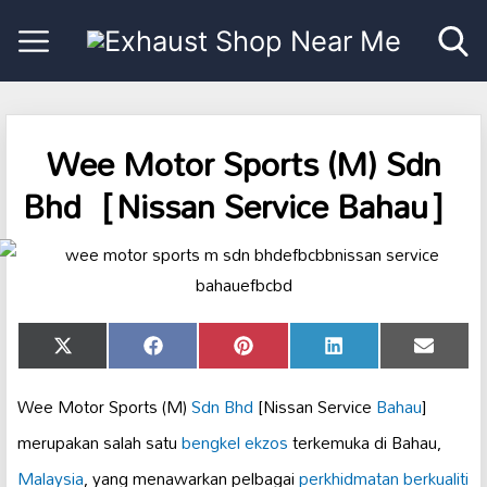
Wee Motor Sports (M) Sdn
Bhd［Nissan Service Bahau］
Share
Share
Share
Share
Share
X
Facebook
Pinterest
LinkedIn
Email
on
on
on
on
on
(Twitter)
Wee Motor Sports (M)
Sdn Bhd
[Nissan Service
Bahau
]
merupakan salah satu
bengkel ekzos
terkemuka di Bahau,
Malaysia
, yang menawarkan pelbagai
perkhidmatan berkualiti