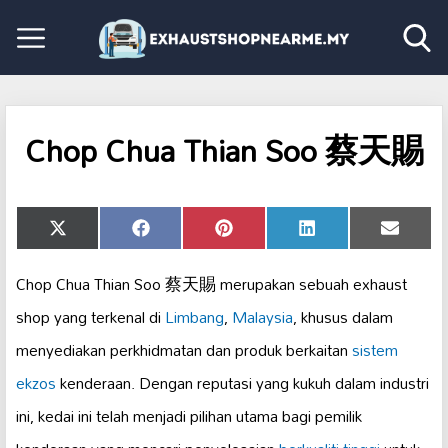
Chop Chua Thian Soo 蔡天賜
Share
Share
Share
Share
Share
X
Facebook
Pinterest
LinkedIn
Email
on
on
on
on
on
(Twitter)
Chop Chua Thian Soo 蔡天賜 merupakan sebuah exhaust
shop yang terkenal di
Limbang
,
Malaysia
, khusus dalam
menyediakan perkhidmatan dan produk berkaitan
sistem
ekzos
kenderaan. Dengan reputasi yang kukuh dalam industri
ini, kedai ini telah menjadi pilihan utama bagi pemilik