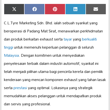
Share
Share
Share
Share
Share
X
Facebook
Pinterest
LinkedIn
Email
on
on
on
on
on
(Twitter)
C.L.Tyre Marketing Sdn. Bhd. ialah sebuah syarikat yang
beroperasi di Padang Mat Sirat, menawarkan perkhidmatan
dan produk berkaitan exhaust serta
tayar
yang
berkualiti
tinggi
untuk memenuhi keperluan pelanggan di seluruh
Malaysia
. Dengan komitmen untuk menyediakan
penyelesaian terbaik dalam industri automotif, syarikat ini
telah menjadi pilihan utama bagi pencinta kereta dan pemilik
kenderaan yang mencari komponen exhaust yang tahan lasak
serta
prestasi
yang optimal. Lokasinya yang strategik
memudahkan akses pelanggan untuk mendapatkan produk
dan servis yang profesional.