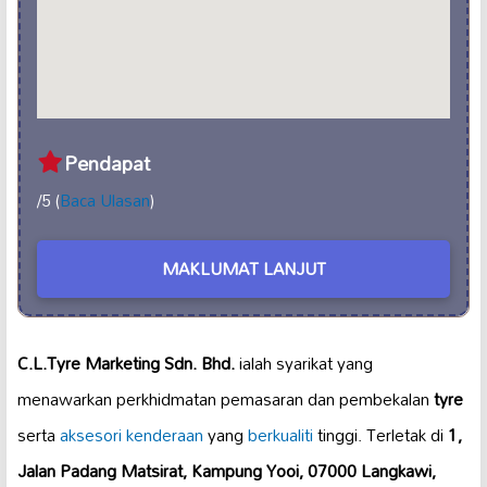
Pendapat
/5 (
Baca Ulasan
)
MAKLUMAT LANJUT
C.L.Tyre Marketing Sdn. Bhd.
ialah syarikat yang
menawarkan perkhidmatan pemasaran dan pembekalan
tyre
serta
aksesori kenderaan
yang
berkualiti
tinggi. Terletak di
1,
Jalan Padang Matsirat, Kampung Yooi, 07000 Langkawi,