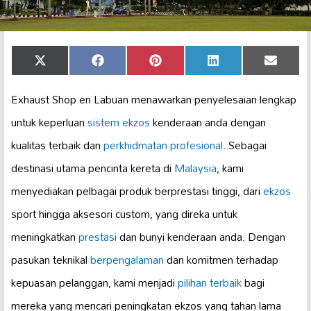
Share
Share
Share
Share
Share
X
Facebook
Pinterest
LinkedIn
Email
on
on
on
on
on
(Twitter)
Exhaust Shop en Labuan menawarkan penyelesaian lengkap
untuk keperluan
sistem ekzos
kenderaan anda dengan
kualitas terbaik dan
perkhidmatan profesional
. Sebagai
destinasi utama pencinta kereta di
Malaysia
, kami
menyediakan pelbagai produk berprestasi tinggi, dari
ekzos
sport hingga aksesori custom, yang direka untuk
meningkatkan
prestasi
dan bunyi kenderaan anda. Dengan
pasukan teknikal
berpengalaman
dan komitmen terhadap
kepuasan pelanggan, kami menjadi
pilihan terbaik
bagi
mereka yang mencari peningkatan ekzos yang tahan lama