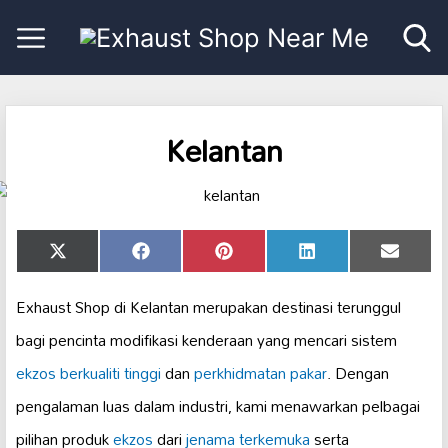
Kelantan
Share
Share
Share
Share
Share
X
Facebook
Pinterest
LinkedIn
Email
on
on
on
on
on
(Twitter)
Exhaust Shop di Kelantan merupakan destinasi terunggul
bagi pencinta modifikasi kenderaan yang mencari sistem
ekzos berkualiti tinggi
dan
perkhidmatan pakar
. Dengan
pengalaman luas dalam industri, kami menawarkan pelbagai
pilihan produk
ekzos
dari
jenama terkemuka
serta