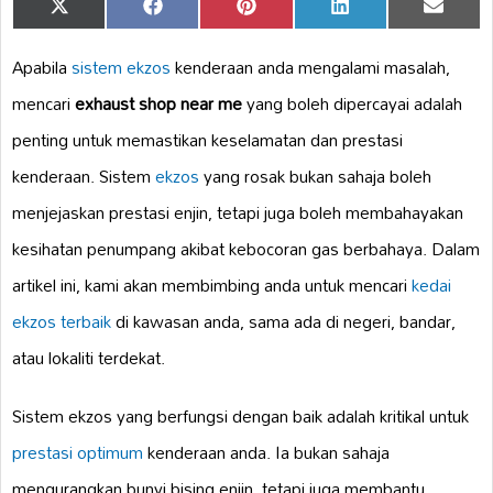
Share
Share
Share
Share
Share
X
Facebook
Pinterest
LinkedIn
Email
on
on
on
on
on
(Twitter)
Apabila
sistem ekzos
kenderaan anda mengalami masalah,
mencari
exhaust shop near me
yang boleh dipercayai adalah
penting untuk memastikan keselamatan dan prestasi
kenderaan. Sistem
ekzos
yang rosak bukan sahaja boleh
menjejaskan prestasi enjin, tetapi juga boleh membahayakan
kesihatan penumpang akibat kebocoran gas berbahaya. Dalam
artikel ini, kami akan membimbing anda untuk mencari
kedai
ekzos terbaik
di kawasan anda, sama ada di negeri, bandar,
atau lokaliti terdekat.
Sistem ekzos yang berfungsi dengan baik adalah kritikal untuk
prestasi optimum
kenderaan anda. Ia bukan sahaja
mengurangkan bunyi bising enjin, tetapi juga membantu