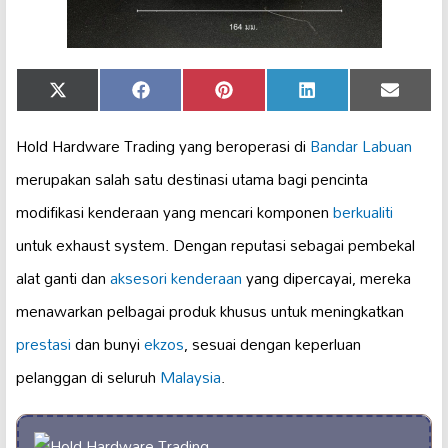
Share
Share
Share
Share
Share
X
Facebook
Pinterest
LinkedIn
Email
on
on
on
on
on
(Twitter)
Hold Hardware Trading yang beroperasi di
Bandar Labuan
merupakan salah satu destinasi utama bagi pencinta
modifikasi kenderaan yang mencari komponen
berkualiti
untuk exhaust system. Dengan reputasi sebagai pembekal
alat ganti dan
aksesori kenderaan
yang dipercayai, mereka
menawarkan pelbagai produk khusus untuk meningkatkan
prestasi
dan bunyi
ekzos
, sesuai dengan keperluan
pelanggan di seluruh
Malaysia
.