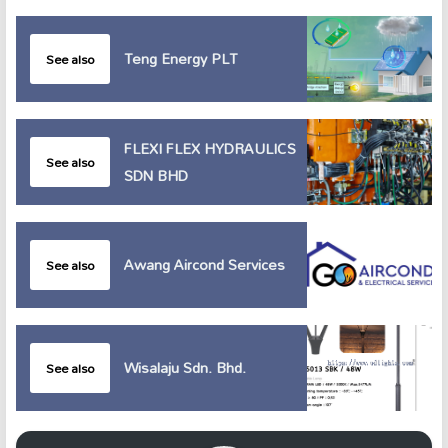
Teng Energy PLT
See also
FLEXI FLEX HYDRAULICS
See also
SDN BHD
Awang Aircond Services
See also
Wisalaju Sdn. Bhd.
See also