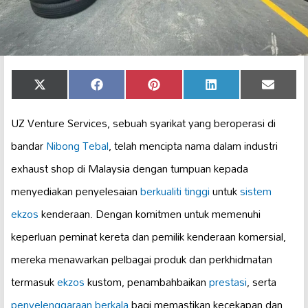
Share
Share
Share
Share
Share
X
Facebook
Pinterest
LinkedIn
Email
on
on
on
on
on
(Twitter)
UZ Venture Services, sebuah syarikat yang beroperasi di
bandar
Nibong Tebal
, telah mencipta nama dalam industri
exhaust shop di Malaysia dengan tumpuan kepada
menyediakan penyelesaian
berkualiti tinggi
untuk
sistem
ekzos
kenderaan. Dengan komitmen untuk memenuhi
keperluan peminat kereta dan pemilik kenderaan komersial,
mereka menawarkan pelbagai produk dan perkhidmatan
termasuk
ekzos
kustom, penambahbaikan
prestasi
, serta
penyelenggaraan berkala
bagi memastikan kecekapan dan