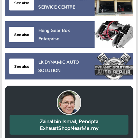
See also
SERVICE CENTRE
Heng Gear Box
See also
Enterprise
LK DYNAMIC AUTO
See also
SOLUTION
Zainal bin Ismail, Pencipta
ExhaustShopNearMe.my