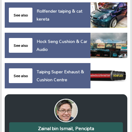
Rollfender taiping & cat
See also
kereta
Hock Seng Cushion & Car
See also
Audio
Taiping Super Exhaust &
See also
Cushion Centre
Zainal bin Ismail, Pencipta