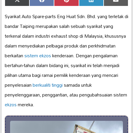
Share
Share
Share
Share
Share
X
Facebook
Pinterest
LinkedIn
Email
on
on
on
on
on
(Twitter)
Syarikat Auto Spare-parts Eng Huat Sdn. Bhd. yang terletak di
bandar Taiping merupakan salah sebuah syarikat yang
terkenal dalam industri exhaust shop di Malaysia, khususnya
dalam menyediakan pelbagai produk dan perkhidmatan
berkaitan
sistem ekzos
kenderaan. Dengan pengalaman
bertahun-tahun dalam bidang ini, syarikat ini telah menjadi
pilihan utama bagi ramai pemilik kenderaan yang mencari
penyelesaian
berkualiti tinggi
samada untuk
penyelenggaraan, penggantian, atau pengubahsuaian sistem
ekzos
mereka.