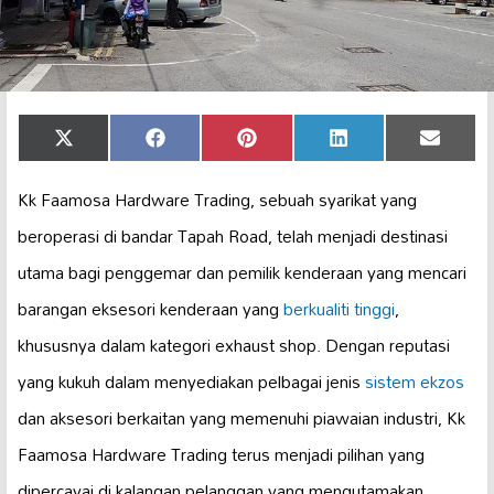
Share
Share
Share
Share
Share
X
Facebook
Pinterest
LinkedIn
Email
on
on
on
on
on
(Twitter)
Kk Faamosa Hardware Trading, sebuah syarikat yang
beroperasi di bandar Tapah Road, telah menjadi destinasi
utama bagi penggemar dan pemilik kenderaan yang mencari
barangan eksesori kenderaan yang
berkualiti tinggi
,
khususnya dalam kategori exhaust shop. Dengan reputasi
yang kukuh dalam menyediakan pelbagai jenis
sistem ekzos
dan aksesori berkaitan yang memenuhi piawaian industri, Kk
Faamosa Hardware Trading terus menjadi pilihan yang
dipercayai di kalangan pelanggan yang mengutamakan