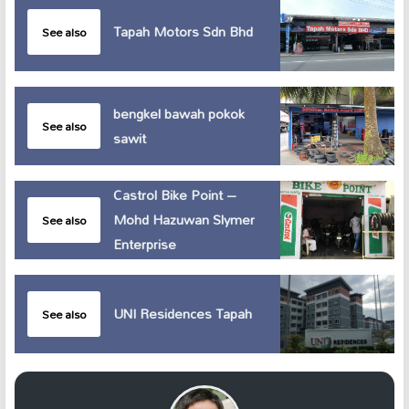
Tapah Motors Sdn Bhd
See also
bengkel bawah pokok
See also
sawit
Castrol Bike Point –
Mohd Hazuwan Slymer
See also
Enterprise
UNI Residences Tapah
See also