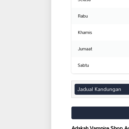
Rabu
Khamis
Jumaat
Sabtu
Jadual Kandungan
Adakah Vampire Shop Ac