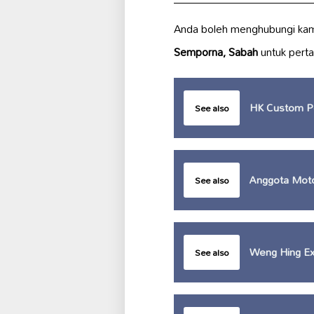
Anda boleh menghubungi kam
Semporna, Sabah
untuk perta
HK Custom P
See also
Anggota Mot
See also
Weng Hing Ex
See also