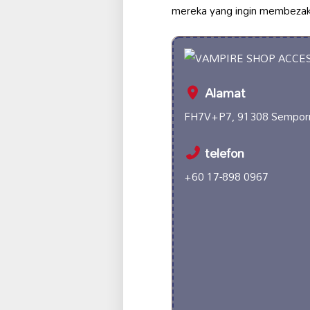
mereka yang ingin membezaka
Alamat
FH7V+P7, 91308 Semporna
telefon
+60 17-898 0967