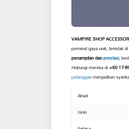
VAMPIRE SHOP ACCESSO
peminat gaya unik, terletak d
penampilan dan
prestasi
, ke
Hubungi mereka di
+60 17-8
pelanggan
menjadikan syarika
Ahad
Isnin
Selasa