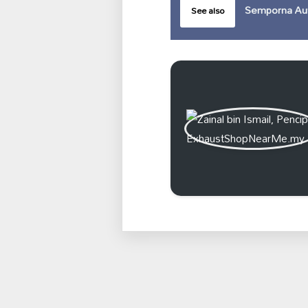
Semporna Aut
See also