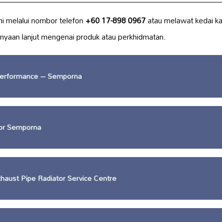
i melalui nombor telefon
+60 17-898 0967
atau melawat kedai k
nyaan lanjut mengenai produk atau perkhidmatan.
erformance – Semporna
or Semporna
haust Pipe Radiator Service Centre