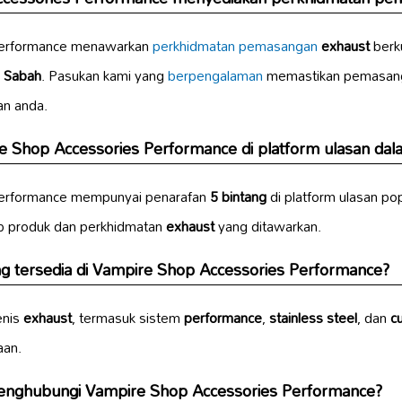
Performance menawarkan
perkhidmatan pemasangan
exhaust
berku
 Sabah
. Pasukan kami yang
berpengalaman
memastikan pemasanga
an anda.
e Shop Accessories Performance di platform ulasan dala
Performance mempunyai penarafan
5 bintang
di platform ulasan po
p produk dan perkhidmatan
exhaust
yang ditawarkan.
ng tersedia di Vampire Shop Accessories Performance?
enis
exhaust
, termasuk sistem
performance
,
stainless steel
, dan
c
aan.
enghubungi Vampire Shop Accessories Performance?