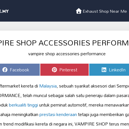
Exhaust Shop Near Me
IRE SHOP ACCESSORIES PERFOR
Share
Share
Share
Facebook
Pinterest
LinkedIn
on
on
on
ftermarket kereta di
Malaysia
, sebuah syarikat aksesori dari Sem
NCE, telah muncul sebagai salah satu peneraju dalam pasara
oduk
berkualiti tinggi
untuk peminat automotif, mereka menawarka
sahaja meningkatkan
prestasi kenderaan
tetapi juga memberikan ga
trend modifikasi kereta di negara ini, VAMPIRE SHOP terus menja