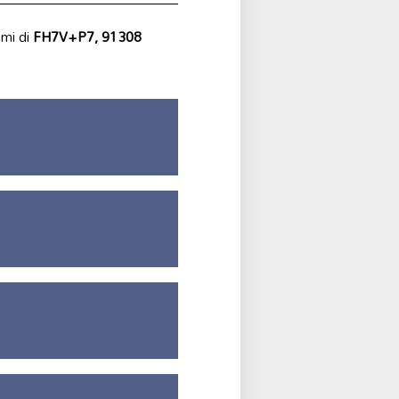
ami di
FH7V+P7, 91308