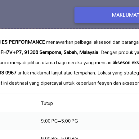
MAKLUMAT
RIES PERFORMANCE
menawarkan pelbagai aksesori dan barang
i
FH7V+P7, 91308 Semporna, Sabah, Malaysia
. Dengan produk ya
dai ini menjadi pilihan utama bagi mereka yang mencari
aksesori eks
98 0967
untuk maklumat lanjut atau tempahan. Lokasi yang strate
t ini destinasi yang dipercayai untuk keperluan fesyen dan aksesor
Tutup
9:00 PG–5:00 PG
9:00 PG–5:00 PG