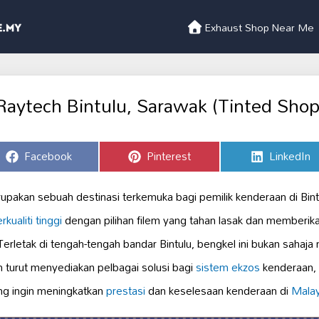
Exhaust Shop Near Me
Raytech Bintulu, Sarawak (Tinted Shop
Share
Share
Share
Facebook
Pinterest
LinkedIn
on
on
on
upakan sebuah destinasi terkemuka bagi pemilik kenderaan di Bin
rkualiti tinggi
dengan pilihan filem yang tahan lasak dan memberik
Terletak di tengah-tengah bandar Bintulu, bengkel ini bukan sah
h turut menyediakan pelbagai solusi bagi
sistem ekzos
kenderaan, 
ng ingin meningkatkan
prestasi
dan keselesaan kenderaan di
Malay