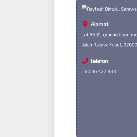
Alamat
Lot 8639, ground floor, m
Jalan Rakawi Yusuf, 97000
telefon
+60 86-422 433