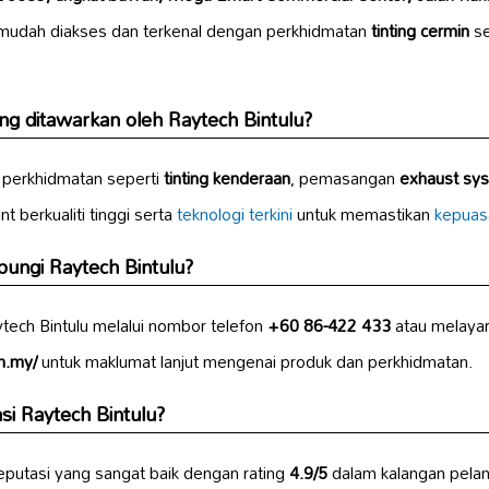
i mudah diakses dan terkenal dengan perkhidmatan
tinting cermin
se
g ditawarkan oleh Raytech Bintulu?
 perkhidmatan seperti
tinting kenderaan
, pemasangan
exhaust sy
 berkualiti tinggi serta
teknologi terkini
untuk memastikan
kepuas
ungi Raytech Bintulu?
ech Bintulu melalui nombor telefon
+60 86-422 433
atau melayar
m.my/
untuk maklumat lanjut mengenai produk dan perkhidmatan.
si Raytech Bintulu?
eputasi yang sangat baik dengan rating
4.9/5
dalam kalangan pelan