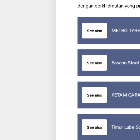
dengan perkhidmatan yang
p
METRO TYRE
See also
Eascon Steel
See also
KETAM GAR
See also
Timur Lube Sd
See also