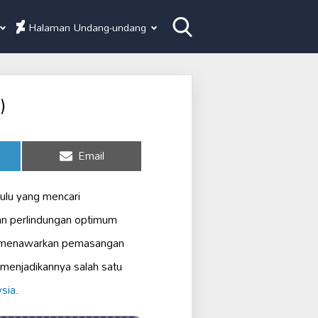
Halaman Undang-undang
)
Share
Email
on
tulu yang mencari
an perlindungan optimum
aja menawarkan pemasangan
menjadikannya salah satu
sia
.