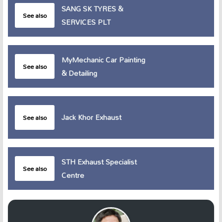
SANG SK TYRES &
See also
SERVICES PLT
MyMechanic Car Painting
See also
& Detailing
Jack Khor Exhaust
See also
STH Exhaust Specialist
See also
Centre