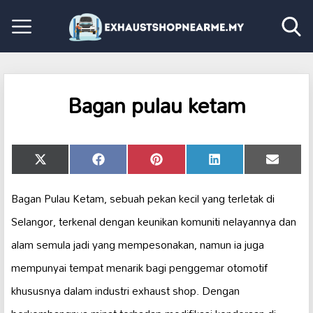
Bagan pulau ketam
Share
Share
Share
Share
Share
X
Facebook
Pinterest
LinkedIn
Email
on
on
on
on
on
(Twitter)
Bagan Pulau Ketam, sebuah pekan kecil yang terletak di
Selangor, terkenal dengan keunikan komuniti nelayannya dan
alam semula jadi yang mempesonakan, namun ia juga
mempunyai tempat menarik bagi penggemar otomotif
khususnya dalam industri exhaust shop. Dengan