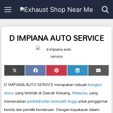
D IMPIANA AUTO SERVICE
Share
Share
Share
Share
Share
X
Facebook
Pinterest
LinkedIn
Email
on
on
on
on
on
(Twitter)
D IMPIANA AUTO SERVICE merupakan sebuah
bengkel
ekzos
yang terletak di Daerah Keluang,
Malaysia
, yang
menawarkan
perkhidmatan berkualiti tinggi
untuk penggemar
kereta dan pemilik kenderaan. Dengan kepakaran dalam