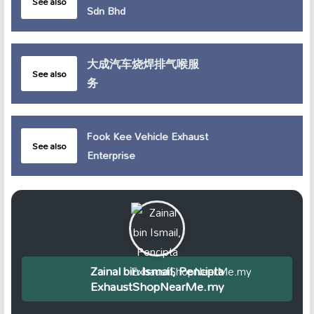
See also
Sdn Bhd
大成汽车烧焊排气喉服
See also
务
Fook Kee Vehicle Exhaust
See also
Enterprise
Zainal bin Ismail, Pencipta
ExhaustShopNearMe.my