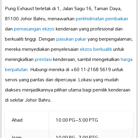
Pung Exhaust terletak di 1, Jalan Sagu 16, Taman Daya,
81100 Johor Bahru, menawarkan
perkhidmatan pembaikan
dan
pemasangan ekzos
kenderaan yang profesional dan
berkualiti tinggi. Dengan
pasukan pakar
yang berpengalaman,
mereka menyediakan penyelesaian
ekzos berkualiti
untuk
meningkatkan
prestasi
kenderaan, sambil mengekalkan
harga
berpatutan.
Hubungi mereka di +60 11-2168 5619 untuk
servis yang pantas dan dipercayai. Lokasi yang mudah
diakses menjadikannya pilihan utama bagi pemilik kenderaan
di sekitar Johor Bahru.
Ahad
10:00 PG–5:00 PTG
Isnin
10:00 PG–7:00 PTG