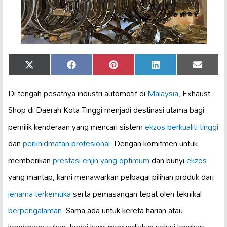
Share
Share
Share
Share
Share
X
Facebook
Pinterest
LinkedIn
Email
on
on
on
on
on
(Twitter)
Di tengah pesatnya industri automotif di
Malaysia
, Exhaust
Shop di Daerah Kota Tinggi menjadi destinasi utama bagi
pemilik kenderaan yang mencari sistem
ekzos berkualiti tinggi
dan
perkhidmatan profesional
. Dengan komitmen untuk
memberikan
prestasi enjin yang optimum
dan bunyi
ekzos
yang mantap, kami menawarkan pelbagai pilihan produk dari
jenama terkemuka
serta pemasangan tepat oleh teknikal
berpengalaman
. Sama ada untuk kereta harian atau
kenderaan sukan, kedai kami menyediakan solusi lengkap