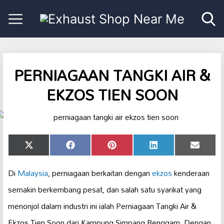
PERNIAGAAN TANGKI AIR &
EKZOS TIEN SOON
Share
Share
Share
Share
Share
X
Facebook
Pinterest
LinkedIn
Email
on
on
on
on
on
(Twitter)
Di
Malaysia
, perniagaan berkaitan dengan
ekzos
kenderaan
semakin berkembang pesat, dan salah satu syarikat yang
menonjol dalam industri ini ialah Perniagaan Tangki Air &
Ekzos Tien Soon dari Kampung Simpang Renggam. Dengan