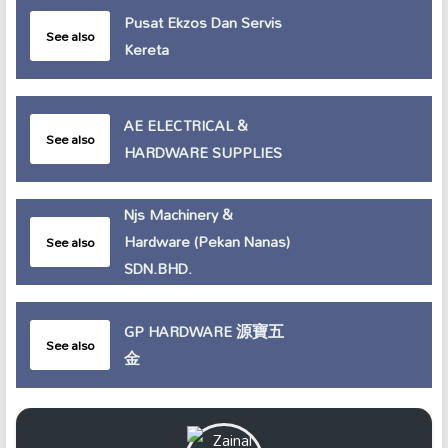
Pusat Ekzos Dan Servis
See also
Kereta
AE ELECTRICAL &
See also
HARDWARE SUPPLIES
Njs Machinery &
Hardware (Pekan Nanas)
See also
SDN.BHD.
GP HARDWARE 源寶五
See also
金