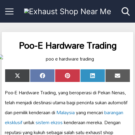
Poo-E Hardware Trading
Share
Share
Share
Share
Share
X
Facebook
Pinterest
LinkedIn
Email
on
on
on
on
on
(Twitter)
Poo-E Hardware Trading, yang beroperasi di Pekan Nenas,
telah menjadi destinasi utama bagi pencinta sukan automotif
dan pemilik kenderaan di
Malaysia
yang mencari
barangan
eksklusif
untuk
sistem ekzos
kenderaan mereka. Dengan
reputasi yang kukuh sebagai salah satu exhaust shop