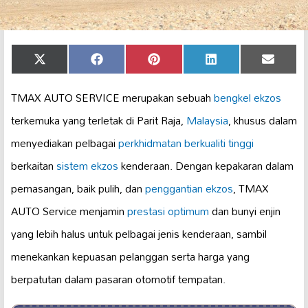
Share
Share
Share
Share
Share
X
Facebook
Pinterest
LinkedIn
Email
on
on
on
on
on
(Twitter)
TMAX AUTO SERVICE merupakan sebuah
bengkel ekzos
terkemuka yang terletak di Parit Raja,
Malaysia
, khusus dalam
menyediakan pelbagai
perkhidmatan berkualiti tinggi
berkaitan
sistem ekzos
kenderaan. Dengan kepakaran dalam
pemasangan, baik pulih, dan
penggantian ekzos
, TMAX
AUTO Service menjamin
prestasi optimum
dan bunyi enjin
yang lebih halus untuk pelbagai jenis kenderaan, sambil
menekankan kepuasan pelanggan serta harga yang
berpatutan dalam pasaran otomotif tempatan.