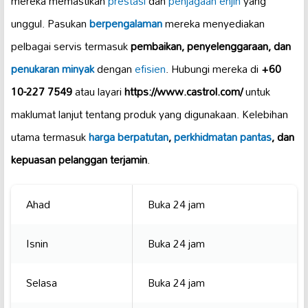
mereka memastikan
prestasi
dan
penjagaan enjin
yang
unggul. Pasukan
berpengalaman
mereka menyediakan
pelbagai servis termasuk
pembaikan, penyelenggaraan, dan
penukaran minyak
dengan
efisien
. Hubungi mereka di
+60
10-227 7549
atau layari
https://www.castrol.com/
untuk
maklumat lanjut tentang produk yang digunakaan. Kelebihan
utama termasuk
harga berpatutan
,
perkhidmatan pantas
, dan
kepuasan pelanggan terjamin
.
Ahad
Buka 24 jam
Isnin
Buka 24 jam
Selasa
Buka 24 jam