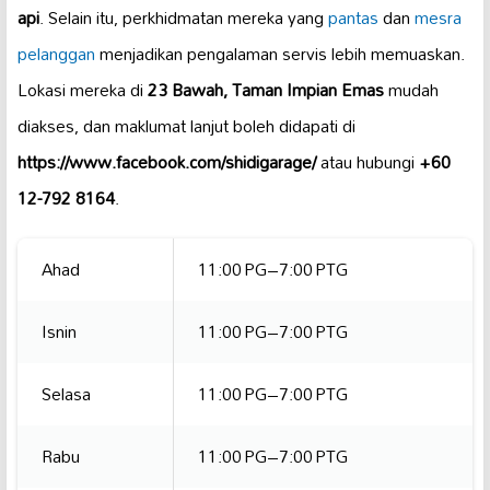
api
. Selain itu, perkhidmatan mereka yang
pantas
dan
mesra
pelanggan
menjadikan pengalaman servis lebih memuaskan.
Lokasi mereka di
23 Bawah, Taman Impian Emas
mudah
diakses, dan maklumat lanjut boleh didapati di
https://www.facebook.com/shidigarage/
atau hubungi
+60
12-792 8164
.
Ahad
11:00 PG–7:00 PTG
Isnin
11:00 PG–7:00 PTG
Selasa
11:00 PG–7:00 PTG
Rabu
11:00 PG–7:00 PTG