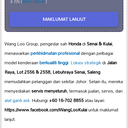
3.7/5 (
Baca Ulasan
)
MAKLUMAT LANJUT
Wang Loo Group, pengedar sah
Honda
di
Senai & Kulai
,
menawarkan
perkhidmatan profesional
dengan pelbagai
model kenderaan
berkualiti tinggi
.
Lokasi strategik
di
Jalan
Raya, Lot 2556 & 2558, Lebuhraya Senai, Saleng
memudahkan pelanggan dari sekitar Johor. Selain itu, mereka
menyediakan
servis menyeluruh
, termasuk jualan, servis, dan
alat ganti asli
. Hubungi
+60 16-702 8855
atau layari
https://www.facebook.com/WangLooKulai
untuk maklumat
lanjut.