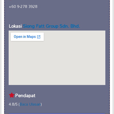
+60 9-278 3928
Lokasi
Siong Fatt Group Sdn. Bhd.
Pendapat
4.8/5 (
Baca Ulasan
)