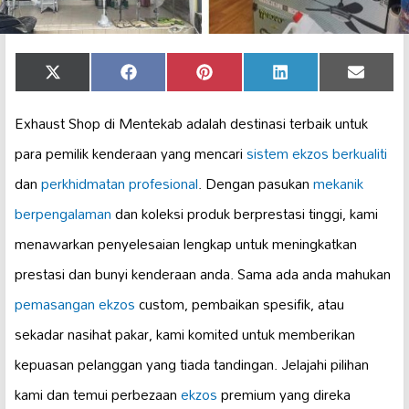
Share
Share
Share
Share
Share
X
Facebook
Pinterest
LinkedIn
Email
on
on
on
on
on
(Twitter)
Exhaust Shop di Mentekab adalah destinasi terbaik untuk
para pemilik kenderaan yang mencari
sistem ekzos berkualiti
dan
perkhidmatan profesional
. Dengan pasukan
mekanik
berpengalaman
dan koleksi produk berprestasi tinggi, kami
menawarkan penyelesaian lengkap untuk meningkatkan
prestasi dan bunyi kenderaan anda. Sama ada anda mahukan
pemasangan ekzos
custom, pembaikan spesifik, atau
sekadar nasihat pakar, kami komited untuk memberikan
kepuasan pelanggan yang tiada tandingan. Jelajahi pilihan
kami dan temui perbezaan
ekzos
premium yang direka