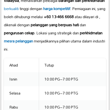
Malaysia
, menawarkan pelbagai
barangan dan perkhidmatan
berkualiti
tinggi dengan
harga kompetitif
. Perniagaan ini, yang
boleh dihubungi melalui
+60 13-466 6668
atau dilayari di
,
dikenali dengan
pelanggan yang berpuas hati
dan
pengurusan cekap
. Lokasi yang strategik dan
perkhidmatan
mesra pelanggan
menjadikannya pilihan utama dalam industri
ini.
Ahad
Tutup
Isnin
10:00 PG–7:00 PTG
Selasa
10:00 PG–7:00 PTG
Rabu
10:00 PG–7:00 PTG