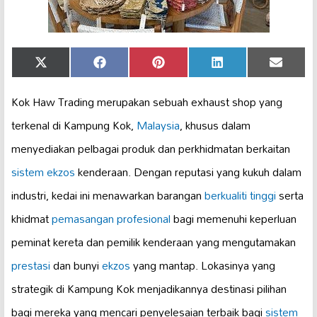
Share
Share
Share
Share
Share
X
Facebook
Pinterest
LinkedIn
Email
on
on
on
on
on
(Twitter)
Kok Haw Trading merupakan sebuah exhaust shop yang
terkenal di Kampung Kok,
Malaysia
, khusus dalam
menyediakan pelbagai produk dan perkhidmatan berkaitan
sistem ekzos
kenderaan. Dengan reputasi yang kukuh dalam
industri, kedai ini menawarkan barangan
berkualiti tinggi
serta
khidmat
pemasangan profesional
bagi memenuhi keperluan
peminat kereta dan pemilik kenderaan yang mengutamakan
prestasi
dan bunyi
ekzos
yang mantap. Lokasinya yang
strategik di Kampung Kok menjadikannya destinasi pilihan
bagi mereka yang mencari penyelesaian terbaik bagi
sistem