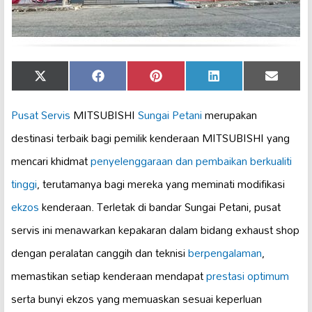
Share
Share
Share
Share
Share
X
Facebook
Pinterest
LinkedIn
Email
on
on
on
on
on
(Twitter)
Pusat Servis
MITSUBISHI
Sungai Petani
merupakan
destinasi terbaik bagi pemilik kenderaan MITSUBISHI yang
mencari khidmat
penyelenggaraan dan pembaikan
berkualiti
tinggi
, terutamanya bagi mereka yang meminati modifikasi
ekzos
kenderaan. Terletak di bandar Sungai Petani, pusat
servis ini menawarkan kepakaran dalam bidang exhaust shop
dengan peralatan canggih dan teknisi
berpengalaman
,
memastikan setiap kenderaan mendapat
prestasi optimum
serta bunyi ekzos yang memuaskan sesuai keperluan