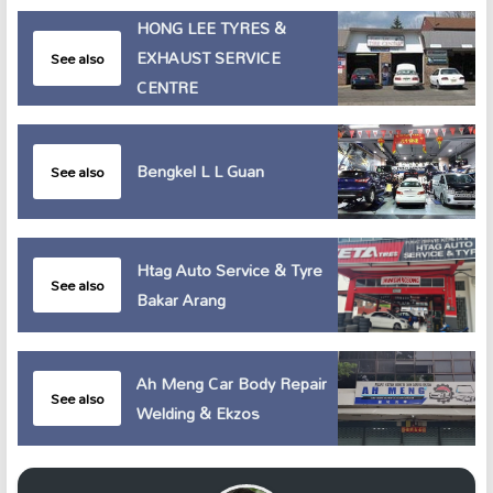
HONG LEE TYRES &
EXHAUST SERVICE
See also
CENTRE
Bengkel L L Guan
See also
Htag Auto Service & Tyre
See also
Bakar Arang
Ah Meng Car Body Repair
See also
Welding & Ekzos