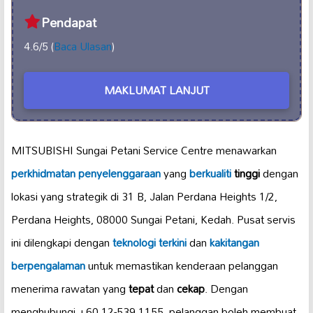
Pendapat
4.6/5 (
Baca Ulasan
)
MAKLUMAT LANJUT
MITSUBISHI Sungai Petani Service Centre menawarkan
perkhidmatan penyelenggaraan
yang
berkualiti
tinggi
dengan
lokasi yang strategik di 31 B, Jalan Perdana Heights 1/2,
Perdana Heights, 08000 Sungai Petani, Kedah. Pusat servis
ini dilengkapi dengan
teknologi terkini
dan
kakitangan
berpengalaman
untuk memastikan kenderaan pelanggan
menerima rawatan yang
tepat
dan
cekap
. Dengan
menghubungi +60 12-539 1155, pelanggan boleh membuat