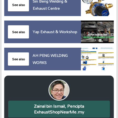
Sin Beng Welding &
See also
Exhaust Centre
Yap Exhaust & Workshop
See also
AH PENG WELDING
See also
WORKS
Zainal bin Ismail, Pencipta
ExhaustShopNearMe.my