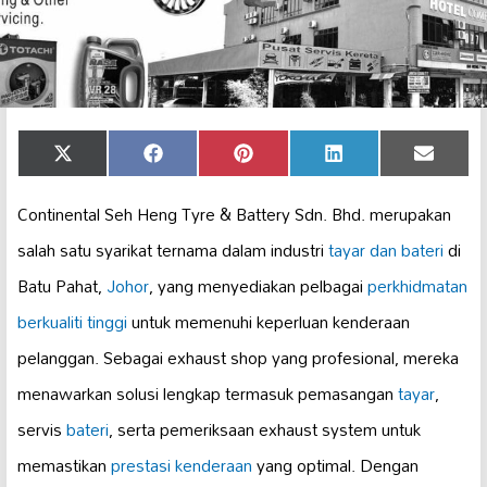
Share
Share
Share
Share
Share
X
Facebook
Pinterest
LinkedIn
Email
on
on
on
on
on
(Twitter)
Continental Seh Heng Tyre & Battery Sdn. Bhd. merupakan
salah satu syarikat ternama dalam industri
tayar dan bateri
di
Batu Pahat,
Johor
, yang menyediakan pelbagai
perkhidmatan
berkualiti tinggi
untuk memenuhi keperluan kenderaan
pelanggan. Sebagai exhaust shop yang profesional, mereka
menawarkan solusi lengkap termasuk pemasangan
tayar
,
servis
bateri
, serta pemeriksaan exhaust system untuk
memastikan
prestasi kenderaan
yang optimal. Dengan