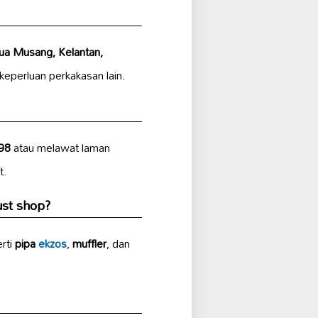
ua Musang, Kelantan,
keperluan perkakasan lain.
98
atau melawat laman
t.
ust shop?
rti
pipa
ekzos
,
muffler
, dan