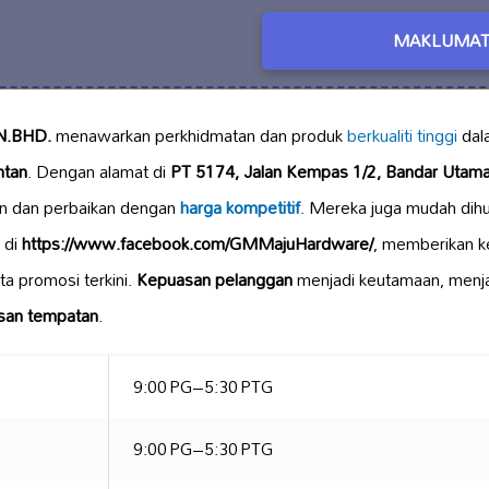
MAKLUMAT
.BHD.
menawarkan perkhidmatan dan produk
berkualiti tinggi
dal
ntan
. Dengan alamat di
PT 5174, Jalan Kempas 1/2, Bandar Utam
an dan perbaikan dengan
harga kompetitif
. Mereka juga mudah dihu
 di
https://www.facebook.com/GMMajuHardware/
, memberikan 
ta promosi terkini.
Kepuasan pelanggan
menjadi keutamaan, menjadi
san tempatan
.
9:00 PG–5:30 PTG
9:00 PG–5:30 PTG