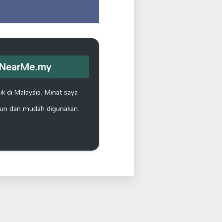
opNearMe.my
k di Malaysia. Minat saya
un dan mudah digunakan.