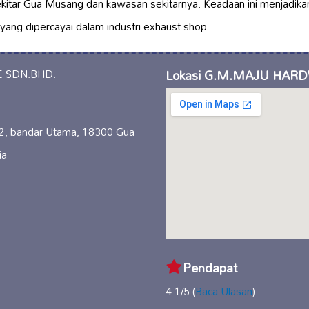
ekitar Gua Musang dan kawasan sekitarnya. Keadaan ini menj
ang dipercayai dalam industri exhaust shop.
Lokasi G.M.MAJU HAR
2, bandar Utama, 18300 Gua
ia
Pendapat
4.1/5 (
Baca Ulasan
)