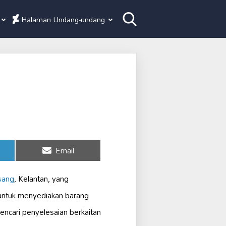
Halaman Undang-undang
Share
Email
on
sang
, Kelantan, yang
untuk menyediakan barang
mencari penyelesaian berkaitan