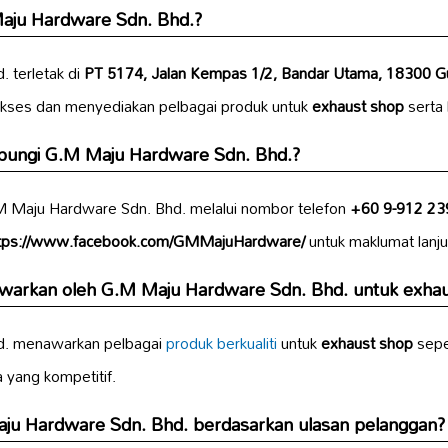
Maju Hardware Sdn. Bhd.?
 terletak di
PT 5174, Jalan Kempas 1/2, Bandar Utama, 18300 G
iakses dan menyediakan pelbagai produk untuk
exhaust shop
serta 
ungi G.M Maju Hardware Sdn. Bhd.?
 Maju Hardware Sdn. Bhd. melalui nombor telefon
+60 9-912 23
tps://www.facebook.com/GMMajuHardware/
untuk maklumat lanju
awarkan oleh G.M Maju Hardware Sdn. Bhd. untuk exha
d. menawarkan pelbagai
produk berkualiti
untuk
exhaust shop
sepe
 yang kompetitif.
aju Hardware Sdn. Bhd. berdasarkan ulasan pelanggan?