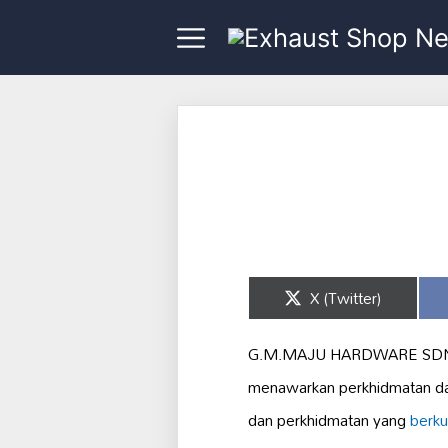
Share
X (Twitter)
on
G.M.MAJU HARDWARE SDN.BHD
menawarkan perkhidmatan da
dan perkhidmatan yang
berkua