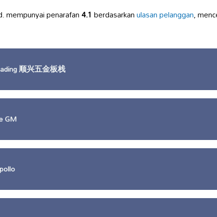
d. mempunyai penarafan
4.1
berdasarkan
ulasan pelanggan
, menc
 Trading 顺兴五金板栈
ve GM
pollo