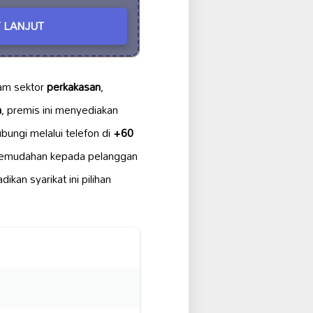
 LANJUT
am sektor
perkakasan
,
a
, premis ini menyediakan
bungi melalui telefon di
+60
kemudahan kepada pelanggan
kan syarikat ini pilihan