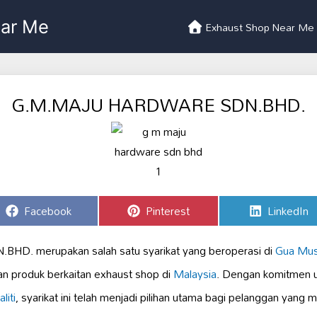
Exhaust Shop Near Me
G.M.MAJU HARDWARE SDN.BHD.
Share
Share
Share
Facebook
Pinterest
LinkedIn
on
on
on
. merupakan salah satu syarikat yang beroperasi di
Gua Mu
n produk berkaitan exhaust shop di
Malaysia
. Dengan komitmen 
liti
, syarikat ini telah menjadi pilihan utama bagi pelanggan yang 