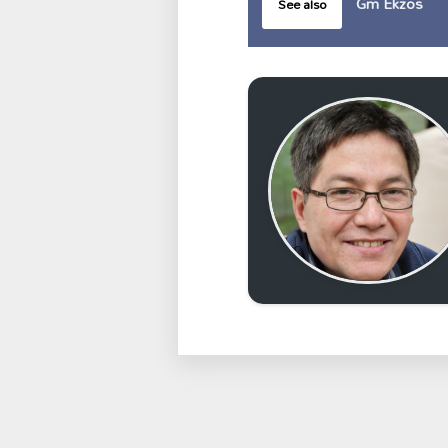
Gm Ekzos
See also