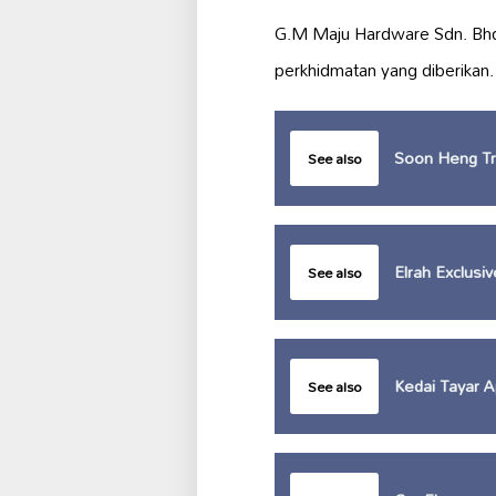
G.M Maju Hardware Sdn. Bh
perkhidmatan yang diberikan.
Soon Heng
See also
Elrah Exclusi
See also
Kedai Tayar A
See also