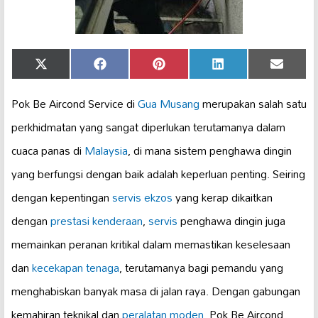
Share
Share
Share
Share
Share
X
Facebook
Pinterest
LinkedIn
Email
on
on
on
on
on
(Twitter)
Pok Be Aircond Service di
Gua Musang
merupakan salah satu
perkhidmatan yang sangat diperlukan terutamanya dalam
cuaca panas di
Malaysia
, di mana sistem penghawa dingin
yang berfungsi dengan baik adalah keperluan penting. Seiring
dengan kepentingan
servis ekzos
yang kerap dikaitkan
dengan
prestasi kenderaan
,
servis
penghawa dingin juga
memainkan peranan kritikal dalam memastikan keselesaan
dan
kecekapan tenaga
, terutamanya bagi pemandu yang
menghabiskan banyak masa di jalan raya. Dengan gabungan
kemahiran teknikal dan
peralatan moden
, Pok Be Aircond