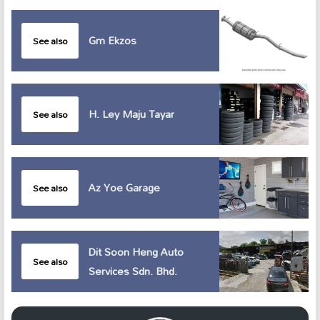
Gm Ekzos
See also
H. Ley Maju Tayar
See also
Az Yoe Garage
See also
Dit Soon Heng Auto
See also
Services Sdn. Bhd.