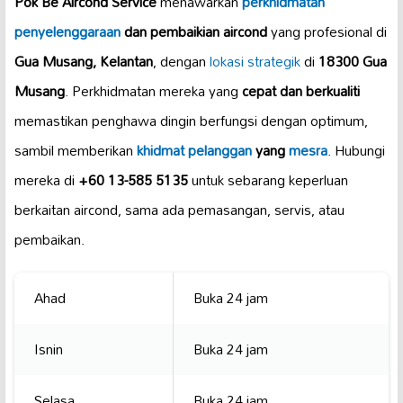
Pok Be Aircond Service
menawarkan
perkhidmatan
penyelenggaraan
dan pembaikian aircond
yang profesional di
Gua Musang, Kelantan
, dengan
lokasi strategik
di
18300 Gua
Musang
. Perkhidmatan mereka yang
cepat dan berkualiti
memastikan penghawa dingin berfungsi dengan optimum,
sambil memberikan
khidmat pelanggan
yang
mesra
. Hubungi
mereka di
+60 13-585 5135
untuk sebarang keperluan
berkaitan aircond, sama ada pemasangan, servis, atau
pembaikan.
Ahad
Buka 24 jam
Isnin
Buka 24 jam
Selasa
Buka 24 jam