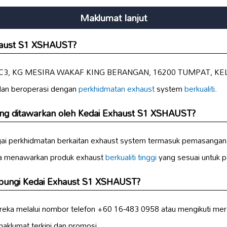
Maklumat lanjut
xhaust S1 XSHAUST?
 533-C3, KG MESIRA WAKAF KING BERANGAN, 16200 TUMPAT, KEL
dan beroperasi dengan
perkhidmatan exhaust
system
berkualiti
.
ng ditawarkan oleh Kedai Exhaust S1 XSHAUST?
gai perkhidmatan berkaitan exhaust system termasuk pemasangan,
ga menawarkan produk exhaust
berkualiti tinggi
yang sesuai untuk p
bungi Kedai Exhaust S1 XSHAUST?
ka melalui nombor telefon +60 16-483 0958 atau mengikuti merek
maklumat terkini dan promosi.