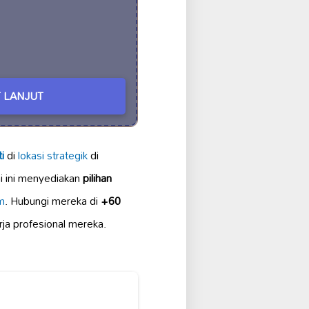
 LANJUT
i
di
lokasi strategik
di
 ini menyediakan
pilihan
m
. Hubungi mereka di
+60
rja profesional mereka.