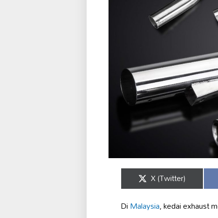
Share
X (Twitter)
on
Di
Malaysia
, kedai exhaust 