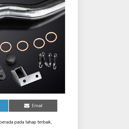
Share
Email
on
berada pada tahap terbaik,