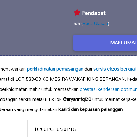
Pendapat
5/5 (
Baca Ulasan
)
MAKLUMAT
 menawarkan
perkhidmatan pemasangan
dan
servis ekzos berkualit
alamat di LOT 533-C3 KG MESIRA WAKAF KING BERANGAN, kedai
perkhidmatan mahir untuk memastikan
prestasi kenderaan optimu
mbangan terkini melalui TikTok
@aryanrifqi20
untuk melihat kerja-ke
kenderaan yang mengutamakan
kualiti dan kepuasan pelanggan
.
10:00 PG–6:30 PTG