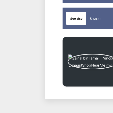
khusin
See also