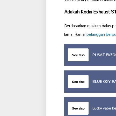
Adakah Kedai Exhaust S
Berdasarkan maklum balas pel
lama. Ramai
pelanggan berpu
PUSAT EKZO
See also
BLUE OXY R
See also
Lucky vape k
See also