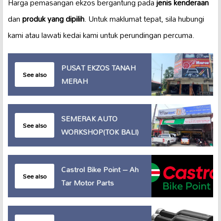
Harga pemasangan ekzos bergantung pada
jenis kenderaan
dan
produk yang dipilih
. Untuk maklumat tepat, sila hubungi
kami atau lawati kedai kami untuk perundingan percuma.
PUSAT EKZOS TANAH
See also
MERAH
SEMERAK AUTO
See also
WORKSHOP(TOK BALI)
Castrol Bike Point – Ah
See also
Tar Motor Parts