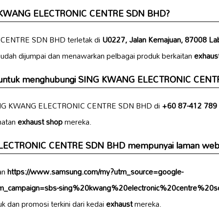
NG KWANG ELECTRONIC CENTRE SDN BHD?
ENTRE SDN BHD terletak di
U0227, Jalan Kemajuan, 87008 Lab
 mudah dijumpai dan menawarkan pelbagai produk berkaitan
exhaus
n untuk menghubungi SING KWANG ELECTRONIC CEN
SING KWANG ELECTRONIC CENTRE SDN BHD di
+60 87-412 789
matan
exhaust shop
mereka.
LECTRONIC CENTRE SDN BHD mempunyai laman web 
tan
https://www.samsung.com/my?utm_source=google-
m_campaign=sbs-sing%20kwang%20electronic%20centre%20
k dan promosi terkini dari kedai
exhaust
mereka.