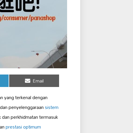
Share
Email
on
n yang terkenal dengan
 dan penyelenggaraan
sistem
k dan perkhidmatan termasuk
kan
prestasi optimum