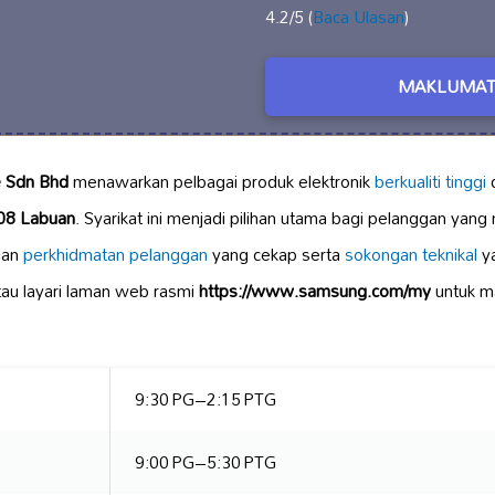
4.2/5 (
Baca Ulasan
)
MAKLUMAT
e Sdn Bhd
menawarkan pelbagai produk elektronik
berkualiti tinggi
08 Labuan
. Syarikat ini menjadi pilihan utama bagi pelanggan yang
ngan
perkhidmatan pelanggan
yang cekap serta
sokongan teknikal
ya
au layari laman web rasmi
https://www.samsung.com/my
untuk m
9:30 PG–2:15 PTG
9:00 PG–5:30 PTG