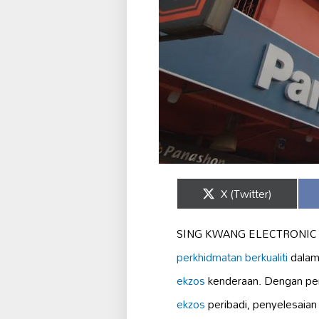
Share
X (Twitter)
on
SING KWANG ELECTRONIC
perkhidmatan berkualiti
dalam
ekzos
kenderaan. Dengan pen
ekzos
peribadi, penyelesaia