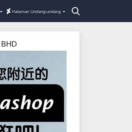
Halaman Undang-undang
 BHD