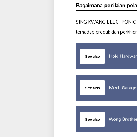
Bagaimana penilaian 
SING KWANG ELECTRONIC C
terhadap produk dan perkhi
Hold Hardwar
See also
Mech Garage
See also
Wong Brother
See also