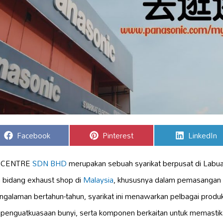
Share
Share
Share
Facebook
Pinterest
LinkedIn
on
on
on
 CENTRE
SDN BHD
merupakan sebuah syarikat berpusat di Labua
 bidang exhaust shop di
Malaysia
, khususnya dalam pemasangan
galaman bertahun-tahun, syarikat ini menawarkan pelbagai produ
n penguatkuasaan bunyi, serta komponen berkaitan untuk memasti