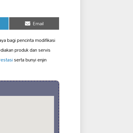
Share
Email
on
aya bagi pencinta modifikasi
diakan produk dan servis
restasi
serta bunyi enjin