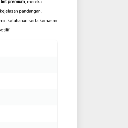
 tint premium
, mereka
 kejelasan pandangan.
amin ketahanan serta kemasan
titif.