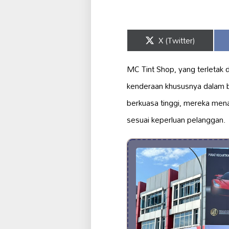
Share
X (Twitter)
on
MC Tint Shop, yang terletak 
kenderaan khususnya dalam b
berkuasa tinggi, mereka men
sesuai keperluan pelanggan.