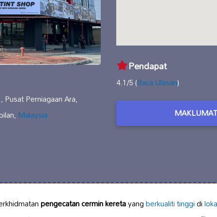
Pendapat
4.1/5 (
Baca Ulasan
)
, Pusat Perniagaan Ara,
MAKLUMAT
ilan,
Malaysia
erkhidmatan
pengecatan cermin kereta
yang
berkualiti tinggi
di
loka