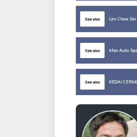
Lim Chee Sin
See also
Irfan Auto Spe
See also
KEDAI CERM
See also