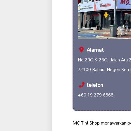
Alamat
No.23G & 25G, Jalan Ara 2
72100 Bahau, Negeri Semb
telefon
+60 19-279 6868
MC Tint Shop menawarkan p