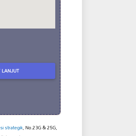
 LANJUT
si strategik
, No.23G & 25G,