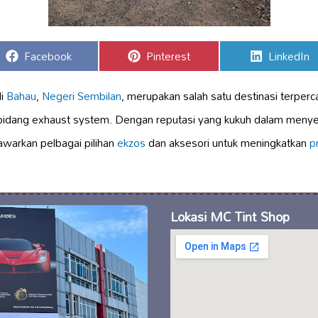
Share
Share
Share
Facebook
Pinterest
LinkedIn
on
on
on
di
Bahau
,
Negeri Sembilan
, merupakan salah satu destinasi terperc
idang exhaust system. Dengan reputasi yang kukuh dalam menye
awarkan pelbagai pilihan
ekzos
dan aksesori untuk meningkatkan
p
Lokasi MC Tint Shop