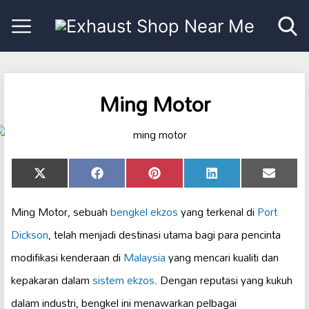
Ming Motor
Share
Share
Share
Share
Share
X
Facebook
Pinterest
LinkedIn
Email
on
on
on
on
on
(Twitter)
Ming Motor, sebuah
bengkel ekzos
yang terkenal di
Port
Dickson
, telah menjadi destinasi utama bagi para pencinta
modifikasi kenderaan di
Malaysia
yang mencari kualiti dan
kepakaran dalam
sistem ekzos
. Dengan reputasi yang kukuh
dalam industri, bengkel ini menawarkan pelbagai