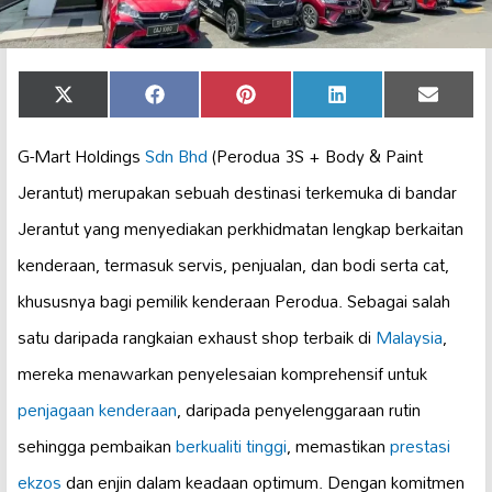
Share
Share
Share
Share
Share
X
Facebook
Pinterest
LinkedIn
Email
on
on
on
on
on
(Twitter)
G-Mart Holdings
Sdn Bhd
(Perodua 3S + Body & Paint
Jerantut) merupakan sebuah destinasi terkemuka di bandar
Jerantut yang menyediakan perkhidmatan lengkap berkaitan
kenderaan, termasuk servis, penjualan, dan bodi serta cat,
khususnya bagi pemilik kenderaan Perodua. Sebagai salah
satu daripada rangkaian exhaust shop terbaik di
Malaysia
,
mereka menawarkan penyelesaian komprehensif untuk
penjagaan kenderaan
, daripada penyelenggaraan rutin
sehingga pembaikan
berkualiti tinggi
, memastikan
prestasi
ekzos
dan enjin dalam keadaan optimum. Dengan komitmen