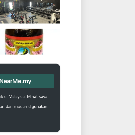
opNearMe.my
k di Malaysia. Minat saya
un dan mudah digunakan.