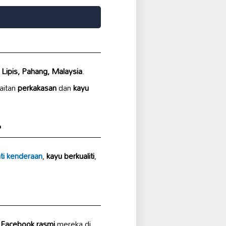
 Lipis, Pahang, Malaysia
.
aitan
perkakasan
dan
kayu
?
nti kenderaan
,
kayu berkualiti
,
n
Facebook rasmi
mereka di