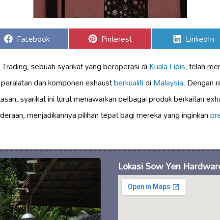
Share
Share
Share
Facebook
Pinterest
LinkedIn
on
on
on
rading, sebuah syarikat yang beroperasi di
Kuala Lipis
, telah me
i peralatan dan komponen exhaust
berkualiti
di
Malaysia
. Dengan r
kasan, syarikat ini turut menawarkan pelbagai produk berkaitan e
deraan, menjadikannya pilihan tepat bagi mereka yang inginkan
pr
Lokasi Sow Yen Hardware