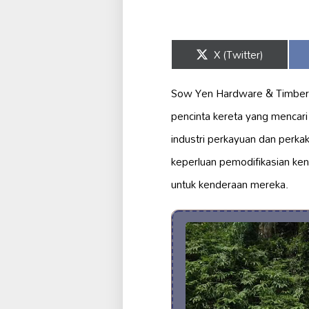
Share
X (Twitter)
on
Sow Yen Hardware & Timber T
pencinta kereta yang mencar
industri perkayuan dan perka
keperluan pemodifikasian ken
untuk kenderaan mereka.