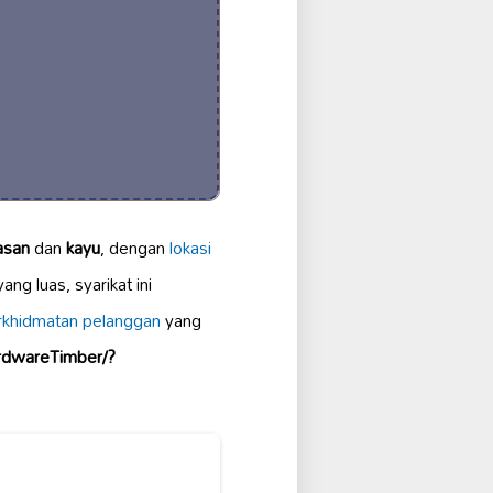
asan
dan
kayu
, dengan
lokasi
ng luas, syarikat ini
rkhidmatan pelanggan
yang
rdwareTimber/?