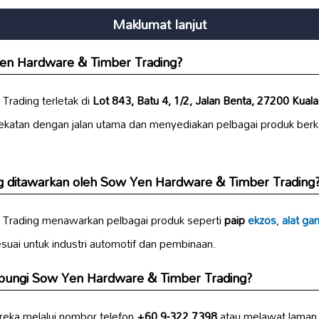
Maklumat lanjut
Yen Hardware & Timber Trading?
rading terletak di
Lot 843, Batu 4, 1/2, Jalan Benta, 27200 Kuala
dekatan dengan jalan utama dan menyediakan pelbagai produk berk
g ditawarkan oleh Sow Yen Hardware & Timber Trading
Trading menawarkan pelbagai produk seperti
paip
ekzos
,
alat ga
suai untuk industri automotif dan pembinaan.
ungi Sow Yen Hardware & Timber Trading?
eka melalui nombor telefon
+60 9-322 7398
atau melawat lama