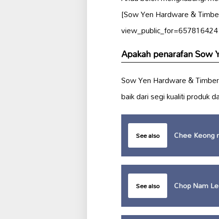
[Sow Yen Hardware & Timber
view_public_for=6578164243
Apakah penarafan Sow Ye
Sow Yen Hardware & Timber
baik dari segi kualiti produk 
Chee Keong re
See also
Chop Nam Le
See also