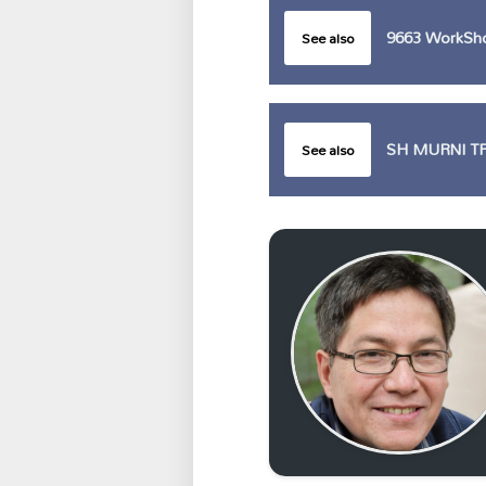
9663 WorkSh
See also
SH MURNI T
See also