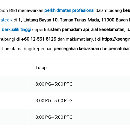
ng Sdn Bhd menawarkan
perkhidmatan profesional
dalam bidang
kes
rategik
di
1, Lintang Bayan 10, Taman Tunas Muda, 11900 Bayan 
n
berkualiti tinggi
seperti
sistem pemadam api
,
alat keselamatan
, 
hubungi di
+60 12-561 8129
dan maklumat lanjut di
https://kseng
ilihan utama bagi keperluan
pencegahan kebakaran
dan
pematuhan
Tutup
8:00 PG–5:00 PTG
8:00 PG–5:00 PTG
8:00 PG–5:00 PTG