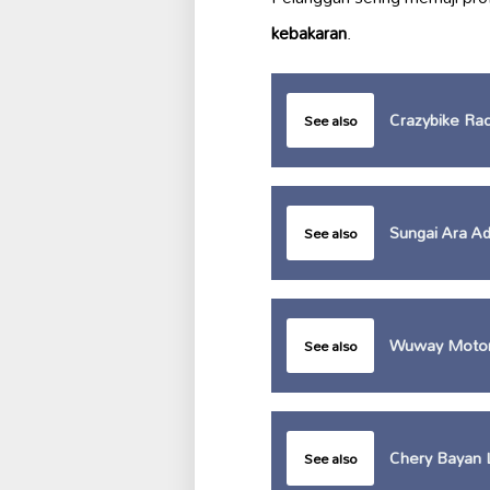
kebakaran
.
Crazybike Rac
See also
Sungai Ara A
See also
Wuway Moto
See also
Chery Bayan 
See also