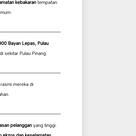
amatan kebakaran
tempatan.
timum.
900 Bayan Lepas, Pulau
i sekitar Pulau Pinang.
 rasmi mereka di
ahan.
asan pelanggan
yang tinggi.
m ekzos dan keselamatan