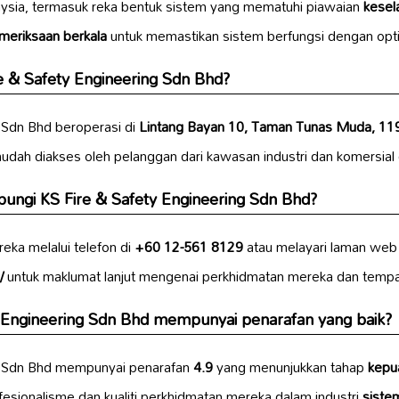
aysia, termasuk reka bentuk sistem yang mematuhi piawaian
kesel
meriksaan berkala
untuk memastikan sistem berfungsi dengan op
e & Safety Engineering Sdn Bhd?
 Sdn Bhd beroperasi di
Lintang Bayan 10, Taman Tunas Muda, 11
 mudah diakses oleh pelanggan dari kawasan industri dan komersial d
ngi KS Fire & Safety Engineering Sdn Bhd?
ka melalui telefon di
+60 12-561 8129
atau melayari laman web
/
untuk maklumat lanjut mengenai perkhidmatan mereka dan temp
 Engineering Sdn Bhd mempunyai penarafan yang baik?
ng Sdn Bhd mempunyai penarafan
4.9
yang menunjukkan tahap
kepu
esionalisme dan kualiti perkhidmatan mereka dalam industri
siste