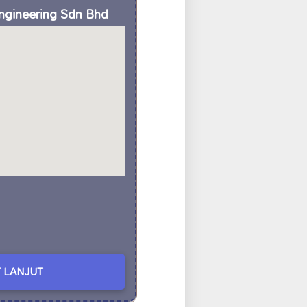
Engineering Sdn Bhd
 LANJUT