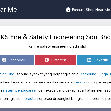
Exhaust Shop Near Me
KS Fire & Safety Engineering Sdn Bhd
Share
Share
Share
Facebook
Pinterest
LinkedIn
on
on
on
g
Sdn Bhd
, sebuah syarikat yang berpangkalan di
Kampung Sungai 
bidang keselamatan kebakaran dan peralatan
ekzos
untuk pelbagai 
an
sistem pengudaraan
dan ekzos yang cekap, syarikat ini memast
l meningkatkan
prestasi
operasi di bengkel-bengkel dan premis per