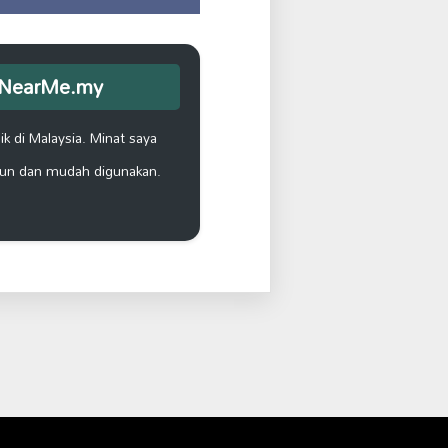
opNearMe.my
k di Malaysia. Minat saya
un dan mudah digunakan.