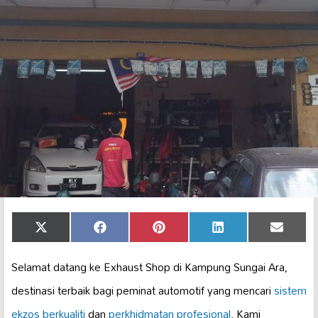
Share
Share
Share
Share
Share
X
Facebook
Pinterest
LinkedIn
Email
on
on
on
on
on
(Twitter)
Selamat datang ke Exhaust Shop di Kampung Sungai Ara,
destinasi terbaik bagi peminat automotif yang mencari
sistem
ekzos berkualiti
dan
perkhidmatan profesional
. Kami