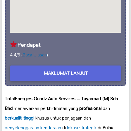
Pendapat
4.4/5 (
Baca Ulasan
)
MAKLUMAT LANJUT
TotalEnergies Quartz Auto Services – Tayarmart (M) Sdn
Bhd
menawarkan perkhidmatan yang
profesional
dan
berkualiti tinggi
khusus untuk penjagaan dan
penyelenggaraan kenderaan
di
lokasi strategik
di
Pulau