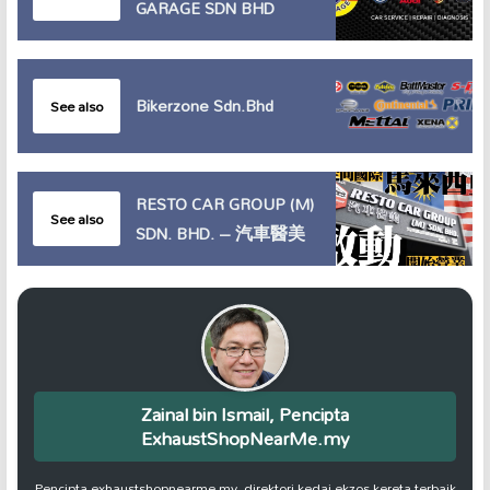
GARAGE SDN BHD
Bikerzone Sdn.Bhd
See also
RESTO CAR GROUP (M)
See also
SDN. BHD. – 汽車醫美
Zainal bin Ismail, Pencipta
ExhaustShopNearMe.my
Pencipta exhaustshopnearme.my, direktori kedai ekzos kereta terbaik