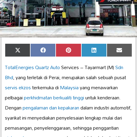
Share
Share
Share
Share
Share
X
Facebook
Pinterest
LinkedIn
Email
on
on
on
on
on
(Twitter)
TotalEnergies Quartz Auto
Services – Tayarmart (M)
Sdn
Bhd
, yang terletak di Perai, merupakan salah sebuah pusat
servis ekzos
terkemuka di
Malaysia
yang menawarkan
pelbagai
perkhidmatan berkualiti tinggi
untuk kenderaan.
Dengan
pengalaman dan kepakaran
dalam industri automotif,
syarikat ini menyediakan penyelesaian lengkap mulai dari
pemasangan, penyelenggaraan, sehingga penggantian