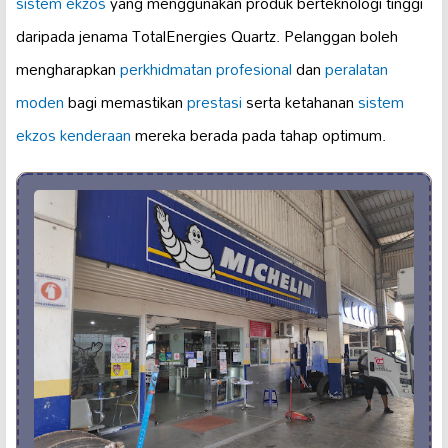
sistem ekzos
yang menggunakan produk berteknologi tinggi
daripada jenama TotalEnergies Quartz. Pelanggan boleh
mengharapkan
perkhidmatan profesional
dan
peralatan
moden
bagi memastikan
prestasi
serta ketahanan
sistem
ekzos kenderaan
mereka berada pada tahap optimum.