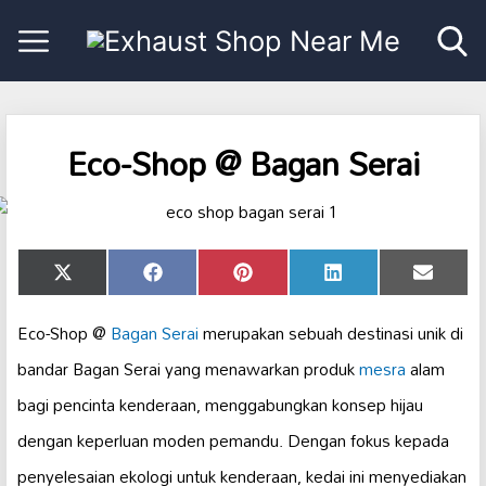
Eco-Shop @ Bagan Serai
Share
Share
Share
Share
Share
X
Facebook
Pinterest
LinkedIn
Email
on
on
on
on
on
(Twitter)
Eco-Shop @
Bagan Serai
merupakan sebuah destinasi unik di
bandar Bagan Serai yang menawarkan produk
mesra
alam
bagi pencinta kenderaan, menggabungkan konsep hijau
dengan keperluan moden pemandu. Dengan fokus kepada
penyelesaian ekologi untuk kenderaan, kedai ini menyediakan