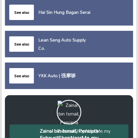
Hai Sin Hung Bagan Serai
See also
Lean Seng Auto Supply
See also
Co.
YKK Auto | 强摩哆
See also
Zainal bin Ismail, Pencipta
ExhaustShopNearMe.my