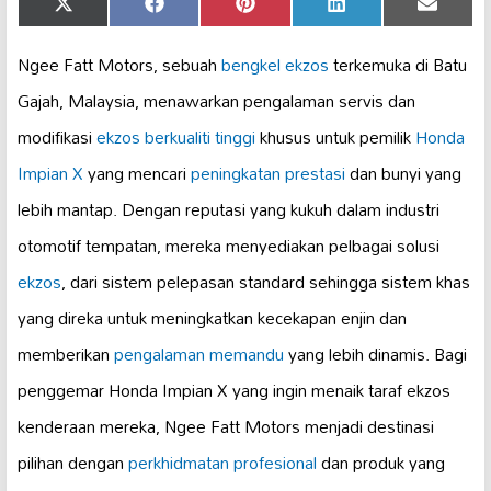
Share
Share
Share
Share
Share
X
Facebook
Pinterest
LinkedIn
Email
on
on
on
on
on
(Twitter)
Ngee Fatt Motors, sebuah
bengkel ekzos
terkemuka di Batu
Gajah, Malaysia, menawarkan pengalaman servis dan
modifikasi
ekzos berkualiti tinggi
khusus untuk pemilik
Honda
Impian X
yang mencari
peningkatan prestasi
dan bunyi yang
lebih mantap. Dengan reputasi yang kukuh dalam industri
otomotif tempatan, mereka menyediakan pelbagai solusi
ekzos
, dari sistem pelepasan standard sehingga sistem khas
yang direka untuk meningkatkan kecekapan enjin dan
memberikan
pengalaman memandu
yang lebih dinamis. Bagi
penggemar Honda Impian X yang ingin menaik taraf ekzos
kenderaan mereka, Ngee Fatt Motors menjadi destinasi
pilihan dengan
perkhidmatan profesional
dan produk yang