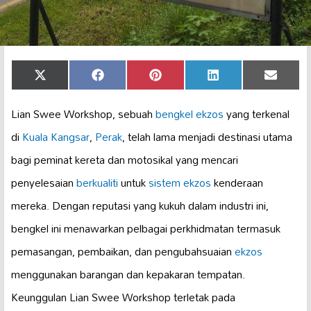
Share
Share
Share
Share
Share
X
Facebook
Pinterest
LinkedIn
Email
on
on
on
on
on
(Twitter)
Lian Swee Workshop, sebuah
bengkel ekzos
yang terkenal
di
Kuala Kangsar
,
Perak
, telah lama menjadi destinasi utama
bagi peminat kereta dan motosikal yang mencari
penyelesaian
berkualiti
untuk
sistem ekzos
kenderaan
mereka. Dengan reputasi yang kukuh dalam industri ini,
bengkel ini menawarkan pelbagai perkhidmatan termasuk
pemasangan, pembaikan, dan pengubahsuaian
ekzos
menggunakan barangan dan kepakaran tempatan.
Keunggulan Lian Swee Workshop terletak pada