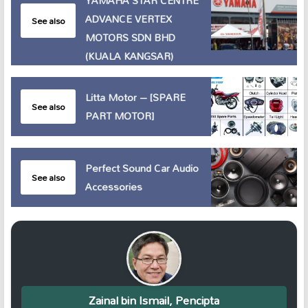
YAMAHA STAR CENTRE
ADVANCE VERTEX
See also
MOTORS SDN BHD
(KUALA KANGSAR)
Litta Motor – [SPARE
See also
PART MOTOR]
Perfect Sound Car Audio
See also
Accessories
Zainal bin Ismail, Pencipta