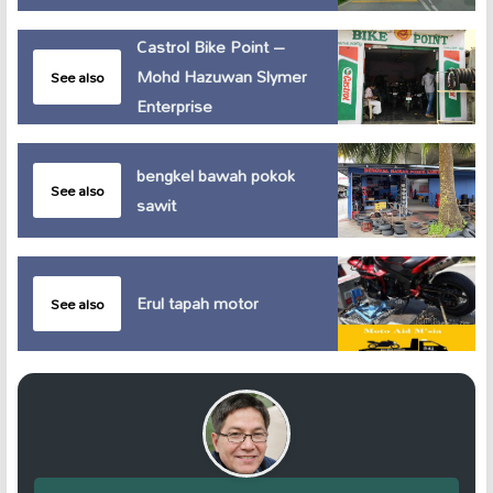
Castrol Bike Point –
Mohd Hazuwan Slymer
See also
Enterprise
bengkel bawah pokok
See also
sawit
Erul tapah motor
See also