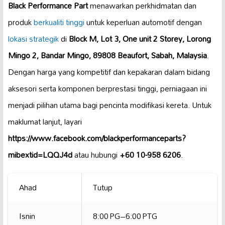
Black Performance Part
menawarkan perkhidmatan dan
produk
berkualiti tinggi
untuk keperluan automotif dengan
lokasi strategik
di
Block M, Lot 3, One unit 2 Storey, Lorong
Mingo 2, Bandar Mingo, 89808 Beaufort, Sabah, Malaysia
.
Dengan harga yang kompetitif dan kepakaran dalam bidang
aksesori serta komponen berprestasi tinggi, perniagaan ini
menjadi pilihan utama bagi pencinta modifikasi kereta. Untuk
maklumat lanjut, layari
https://www.facebook.com/blackperformanceparts?
mibextid=LQQJ4d
atau hubungi
+60 10-958 6206
.
Ahad
Tutup
Isnin
8:00 PG–6:00 PTG