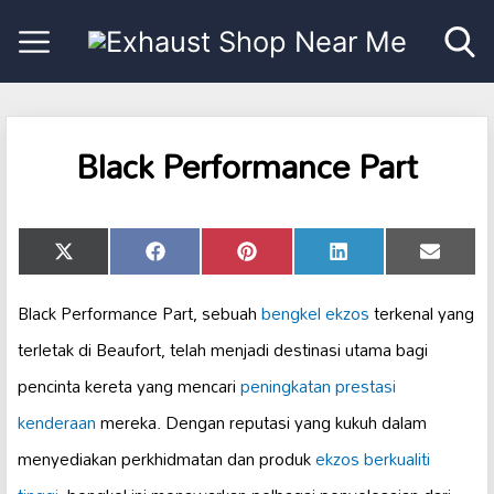
Black Performance Part
Share
Share
Share
Share
Share
X
Facebook
Pinterest
LinkedIn
Email
on
on
on
on
on
(Twitter)
Black Performance Part, sebuah
bengkel ekzos
terkenal yang
terletak di Beaufort, telah menjadi destinasi utama bagi
pencinta kereta yang mencari
peningkatan prestasi
kenderaan
mereka. Dengan reputasi yang kukuh dalam
menyediakan perkhidmatan dan produk
ekzos berkualiti