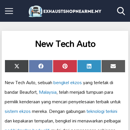
New Tech Auto
Share
Share
Share
Share
Share
X
Facebook
Pinterest
LinkedIn
Email
on
on
on
on
on
(Twitter)
New Tech Auto, sebuah
bengkel ekzos
yang terletak di
bandar Beaufort,
Malaysia
, telah menjadi tumpuan para
pemilik kenderaan yang mencari penyelesaian terbaik untuk
sistem ekzos
mereka. Dengan gabungan
teknologi terkini
dan kepakaran tempatan, bengkel ini menawarkan pelbagai