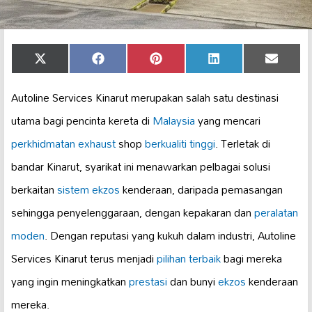
Share
Share
Share
Share
Share
X
Facebook
Pinterest
LinkedIn
Email
on
on
on
on
on
(Twitter)
Autoline Services Kinarut merupakan salah satu destinasi
utama bagi pencinta kereta di
Malaysia
yang mencari
perkhidmatan exhaust
shop
berkualiti tinggi
. Terletak di
bandar Kinarut, syarikat ini menawarkan pelbagai solusi
berkaitan
sistem ekzos
kenderaan, daripada pemasangan
sehingga penyelenggaraan, dengan kepakaran dan
peralatan
moden
. Dengan reputasi yang kukuh dalam industri, Autoline
Services Kinarut terus menjadi
pilihan terbaik
bagi mereka
yang ingin meningkatkan
prestasi
dan bunyi
ekzos
kenderaan
mereka.