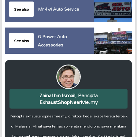
Mr 4×4 Auto Service
See also
G Power Auto
See also
Accessories
Zainal bin Ismail, Pencipta
ExhaustShopNearMe.my
Pencipta exhaustshopnearme.my, direktori kedai ekzos kereta terbaik
di Malaysia. Minat saya terhadap kereta mendorong saya membina
laman web yang tersusun dan mudah digunakan. Cari kedai ideal