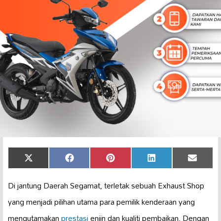
Share
Share
Share
Share
Share
X
Facebook
Pinterest
LinkedIn
Email
on
on
on
on
on
(Twitter)
Di jantung Daerah Segamat, terletak sebuah Exhaust Shop
yang menjadi pilihan utama para pemilik kenderaan yang
mengutamakan
prestasi
enjin dan kualiti pembaikan. Dengan