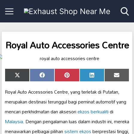
Royal Auto Accessories Centre
Share
Share
Share
Share
Share
X
Facebook
Pinterest
LinkedIn
Email
on
on
on
on
on
(Twitter)
Royal Auto Accessories Centre, yang terletak di Putatan,
merupakan destinasi terunggul bagi peminat automotif yang
mencari perkhidmatan dan aksesori
ekzos berkualiti
di
Malaysia
. Dengan pengalaman luas dalam industri ini, mereka
menawarkan pelbagai pilihan
sistem ekzos
berprestasi tinggi,