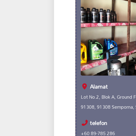
Alamat
Lot No.2, Blok A, Ground F
91308, 91308 Semporna, 
telefon
+60 89-785 286