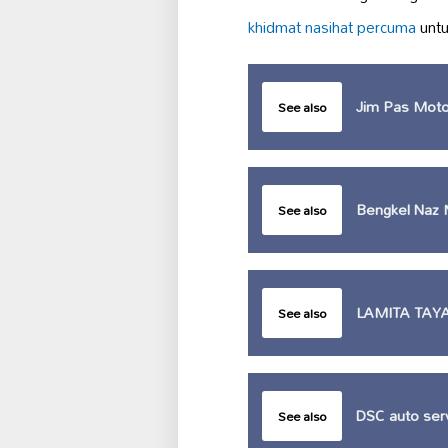
khidmat nasihat percuma
untu
Jim Pas Moto
See also
Bengkel Naz 
See also
LAMITA TAY
See also
DSC auto ser
See also