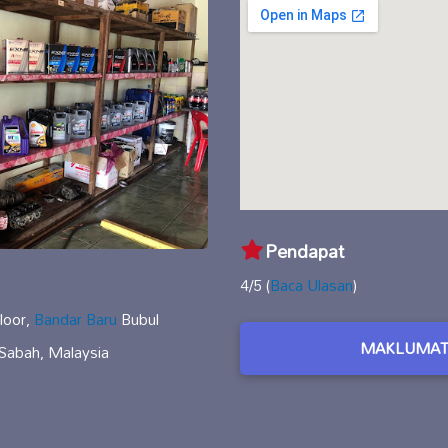
Pendapat
4/5 (
Baca Ulasan
)
loor,
Bandar Baru
Bubul
MAKLUMAT
Sabah, Malaysia