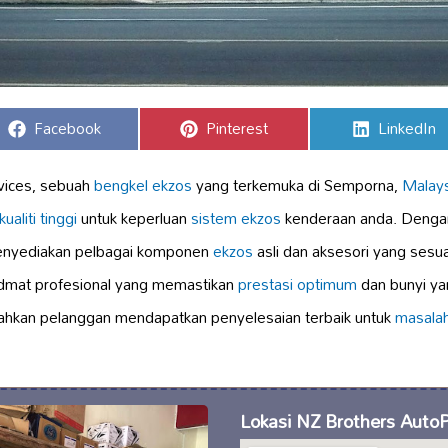
Share
Share
Share
Facebook
Pinterest
LinkedIn
on
on
on
vices, sebuah
bengkel ekzos
yang terkemuka di Semporna,
Malays
ualiti tinggi
untuk keperluan
sistem ekzos
kenderaan anda. Denga
menyediakan pelbagai komponen
ekzos
asli dan aksesori yang sesua
idmat profesional yang memastikan
prestasi optimum
dan bunyi ya
kan pelanggan mendapatkan penyelesaian terbaik untuk
masala
Lokasi NZ Brothers AutoP