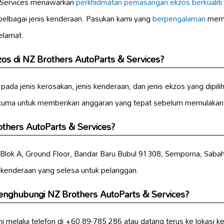
& Services menawarkan
perkhidmatan pemasangan
ekzos berkualiti 
 pelbagai jenis kenderaan. Pasukan kami yang
berpengalaman
mema
elamat.
zos di NZ Brothers AutoParts & Services?
pada jenis kerosakan, jenis kenderaan, dan jenis ekzos yang dipi
rcuma untuk memberikan anggaran yang tepat sebelum memulakan 
others AutoParts & Services?
, Blok A, Ground Floor, Bandar Baru Bubul 91308, Semporna, Saba
kenderaan yang selesa untuk pelanggan.
enghubungi NZ Brothers AutoParts & Services?
melalui telefon di +60 89-785 286 atau datang terus ke lokasi k