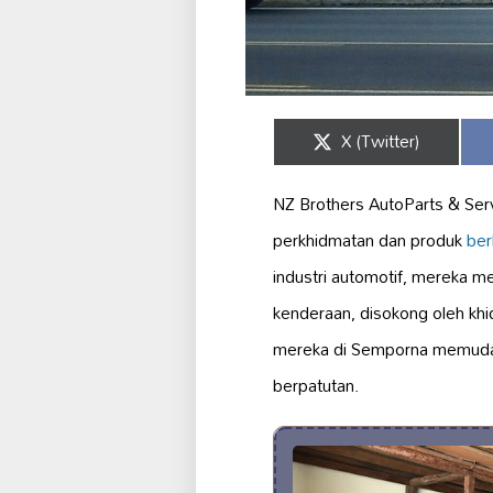
Share
X (Twitter)
on
NZ Brothers AutoParts & Ser
perkhidmatan dan produk
berk
industri automotif, mereka 
kenderaan, disokong oleh kh
mereka di Semporna memudah
berpatutan.