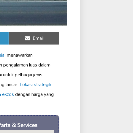
Share
Email
on
ia
, menawarkan
n pengalaman luas dalam
i untuk pelbagai jenis
ng lancar.
Lokasi strategik
h ekzos
dengan harga yang
arts & Services