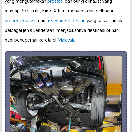
yang mengutamakan
prestasi
dan bunyi exhaust yang
mantap. Selain itu, Kime X turut menyediakan pelbagai
produk eksklusif
dan
aksesori kenderaan
yang sesuai untuk
pelbagai jenis kenderaan, menjadikannya destinasi pilihan
bagi penggemar kereta di
Malaysia
.