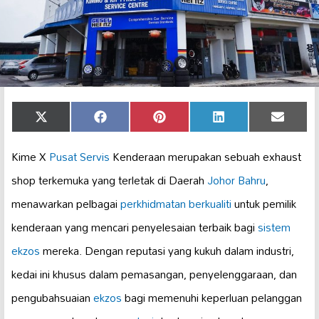
Share
Share
Share
Share
Share
X
Facebook
Pinterest
LinkedIn
Email
on
on
on
on
on
(Twitter)
Kime X
Pusat Servis
Kenderaan merupakan sebuah exhaust
shop terkemuka yang terletak di Daerah
Johor Bahru
,
menawarkan pelbagai
perkhidmatan berkualiti
untuk pemilik
kenderaan yang mencari penyelesaian terbaik bagi
sistem
ekzos
mereka. Dengan reputasi yang kukuh dalam industri,
kedai ini khusus dalam pemasangan, penyelenggaraan, dan
pengubahsuaian
ekzos
bagi memenuhi keperluan pelanggan