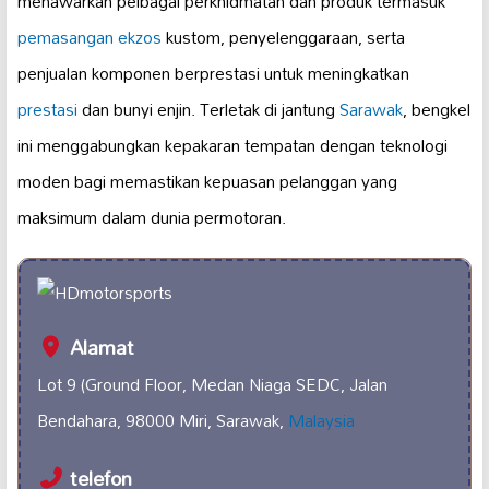
menawarkan pelbagai perkhidmatan dan produk termasuk
pemasangan ekzos
kustom, penyelenggaraan, serta
penjualan komponen berprestasi untuk meningkatkan
prestasi
dan bunyi enjin. Terletak di jantung
Sarawak
, bengkel
ini menggabungkan kepakaran tempatan dengan teknologi
moden bagi memastikan kepuasan pelanggan yang
maksimum dalam dunia permotoran.
Alamat
Lot 9 (Ground Floor, Medan Niaga SEDC, Jalan
Bendahara, 98000 Miri, Sarawak,
Malaysia
telefon