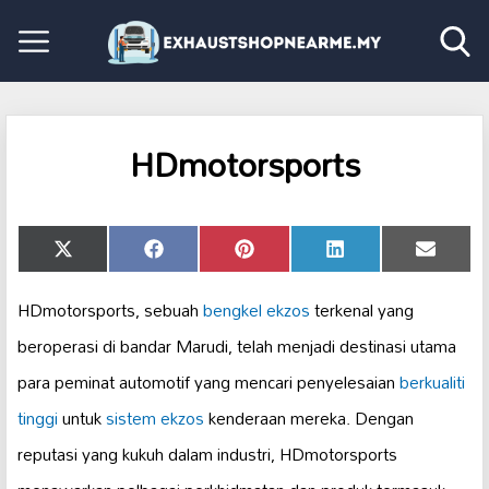
HDmotorsports
Share
Share
Share
Share
Share
X
Facebook
Pinterest
LinkedIn
Email
on
on
on
on
on
(Twitter)
HDmotorsports, sebuah
bengkel ekzos
terkenal yang
beroperasi di bandar Marudi, telah menjadi destinasi utama
para peminat automotif yang mencari penyelesaian
berkualiti
tinggi
untuk
sistem ekzos
kenderaan mereka. Dengan
reputasi yang kukuh dalam industri, HDmotorsports