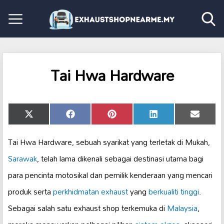
Tai Hwa Hardware
Share
Share
Share
Share
Share
X
Facebook
Pinterest
LinkedIn
Email
on
on
on
on
on
(Twitter)
Tai Hwa Hardware, sebuah syarikat yang terletak di Mukah,
Sarawak
, telah lama dikenali sebagai destinasi utama bagi
para pencinta motosikal dan pemilik kenderaan yang mencari
produk serta
perkhidmatan exhaust
yang
berkualiti tinggi
.
Sebagai salah satu exhaust shop terkemuka di
Malaysia
,